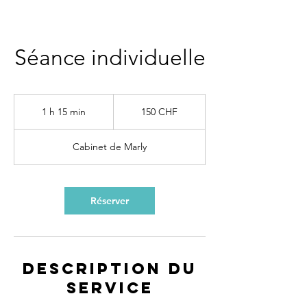
Séance individuelle
150
francs
1 h 15 min
1
150 CHF
suisses
1
5
Cabinet de Marly
m
i
n
Réserver
Description du
service