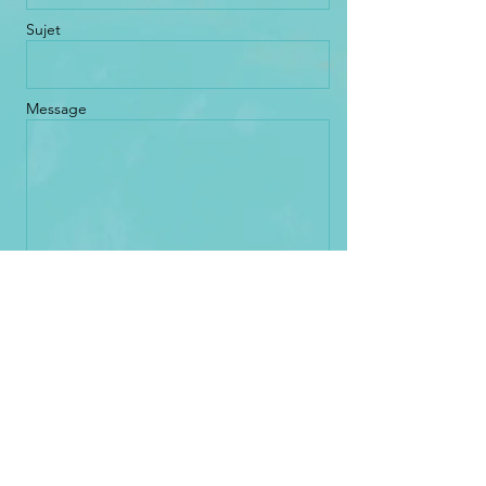
Sujet
Message
Envoyer
Jean-Marc Berger
Chésalles 21B
1723 Marly